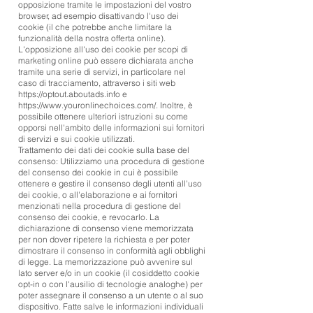
opposizione tramite le impostazioni del vostro
browser, ad esempio disattivando l'uso dei
cookie (il che potrebbe anche limitare la
funzionalità della nostra offerta online).
L'opposizione all'uso dei cookie per scopi di
marketing online può essere dichiarata anche
tramite una serie di servizi, in particolare nel
caso di tracciamento, attraverso i siti web
https://optout.aboutads.info
e
https://www.youronlinechoices.com/.
Inoltre, è
possibile ottenere ulteriori istruzioni su come
opporsi nell'ambito delle informazioni sui fornitori
di servizi e sui cookie utilizzati.
Trattamento dei dati dei cookie sulla base del
consenso: Utilizziamo una procedura di gestione
del consenso dei cookie in cui è possibile
ottenere e gestire il consenso degli utenti all'uso
dei cookie, o all'elaborazione e ai fornitori
menzionati nella procedura di gestione del
consenso dei cookie, e revocarlo. La
dichiarazione di consenso viene memorizzata
per non dover ripetere la richiesta e per poter
dimostrare il consenso in conformità agli obblighi
di legge. La memorizzazione può avvenire sul
lato server e/o in un cookie (il cosiddetto cookie
opt-in o con l'ausilio di tecnologie analoghe) per
poter assegnare il consenso a un utente o al suo
dispositivo. Fatte salve le informazioni individuali