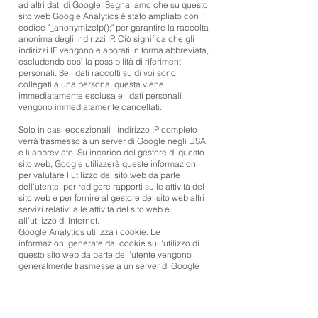
ad altri dati di Google. Segnaliamo che su questo
sito web Google Analytics è stato ampliato con il
codice "_anonymizeIp();" per garantire la raccolta
anonima degli indirizzi IP. Ciò significa che gli
indirizzi IP vengono elaborati in forma abbreviata,
escludendo così la possibilità di riferimenti
personali. Se i dati raccolti su di voi sono
collegati a una persona, questa viene
immediatamente esclusa e i dati personali
vengono immediatamente cancellati.
Solo in casi eccezionali l'indirizzo IP completo
verrà trasmesso a un server di Google negli USA
e lì abbreviato. Su incarico del gestore di questo
sito web, Google utilizzerà queste informazioni
per valutare l'utilizzo del sito web da parte
dell'utente, per redigere rapporti sulle attività del
sito web e per fornire al gestore del sito web altri
servizi relativi alle attività del sito web e
all'utilizzo di Internet.
Google Analytics utilizza i cookie. Le
informazioni generate dal cookie sull'utilizzo di
questo sito web da parte dell'utente vengono
generalmente trasmesse a un server di Google
negli Stati Uniti e lì memorizzate. Potete rifiutarvi
di utilizzare i cookie selezionando l'impostazione
appropriata sul vostro browser; tuttavia, tenete
presente che in tal caso potreste non essere in