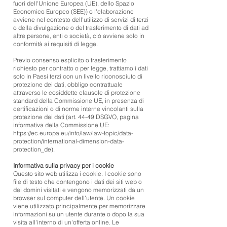
fuori dell'Unione Europea (UE), dello Spazio
Economico Europeo (SEE)) o l'elaborazione
avviene nel contesto dell'utilizzo di servizi di terzi
o della divulgazione o del trasferimento di dati ad
altre persone, enti o società, ciò avviene solo in
conformità ai requisiti di legge.
Previo consenso esplicito o trasferimento
richiesto per contratto o per legge, trattiamo i dati
solo in Paesi terzi con un livello riconosciuto di
protezione dei dati, obbligo contrattuale
attraverso le cosiddette clausole di protezione
standard della Commissione UE, in presenza di
certificazioni o di norme interne vincolanti sulla
protezione dei dati (art. 44-49 DSGVO, pagina
informativa della Commissione UE:
https://ec.europa.eu/info/law/law-topic/data-
protection/international-dimension-data-
protection_de).
Informativa sulla privacy per i cookie
Questo sito web utilizza i cookie. I cookie sono
file di testo che contengono i dati dei siti web o
dei domini visitati e vengono memorizzati da un
browser sul computer dell'utente. Un cookie
viene utilizzato principalmente per memorizzare
informazioni su un utente durante o dopo la sua
visita all'interno di un'offerta online. Le