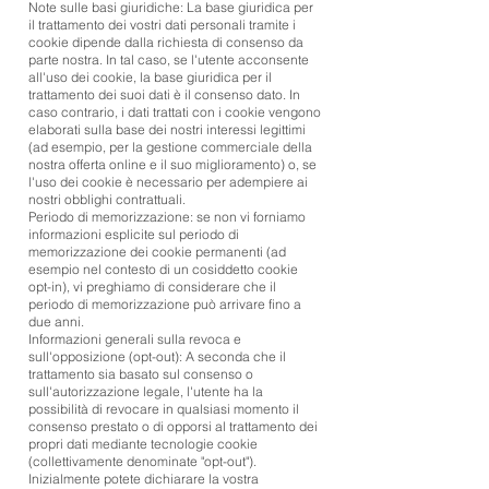
Note sulle basi giuridiche: La base giuridica per
il trattamento dei vostri dati personali tramite i
cookie dipende dalla richiesta di consenso da
parte nostra. In tal caso, se l'utente acconsente
all'uso dei cookie, la base giuridica per il
trattamento dei suoi dati è il consenso dato. In
caso contrario, i dati trattati con i cookie vengono
elaborati sulla base dei nostri interessi legittimi
(ad esempio, per la gestione commerciale della
nostra offerta online e il suo miglioramento) o, se
l'uso dei cookie è necessario per adempiere ai
nostri obblighi contrattuali.
Periodo di memorizzazione: se non vi forniamo
informazioni esplicite sul periodo di
memorizzazione dei cookie permanenti (ad
esempio nel contesto di un cosiddetto cookie
opt-in), vi preghiamo di considerare che il
periodo di memorizzazione può arrivare fino a
due anni.
Informazioni generali sulla revoca e
sull'opposizione (opt-out): A seconda che il
trattamento sia basato sul consenso o
sull'autorizzazione legale, l'utente ha la
possibilità di revocare in qualsiasi momento il
consenso prestato o di opporsi al trattamento dei
propri dati mediante tecnologie cookie
(collettivamente denominate "opt-out").
Inizialmente potete dichiarare la vostra