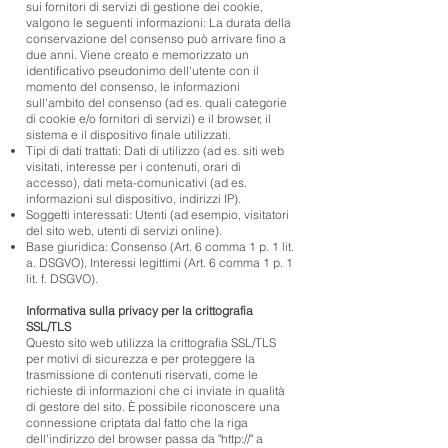
sui fornitori di servizi di gestione dei cookie,
valgono le seguenti informazioni: La durata della
conservazione del consenso può arrivare fino a
due anni. Viene creato e memorizzato un
identificativo pseudonimo dell'utente con il
momento del consenso, le informazioni
sull'ambito del consenso (ad es. quali categorie
di cookie e/o fornitori di servizi) e il browser, il
sistema e il dispositivo finale utilizzati.
Tipi di dati trattati: Dati di utilizzo (ad es. siti web
visitati, interesse per i contenuti, orari di
accesso), dati meta-comunicativi (ad es.
informazioni sul dispositivo, indirizzi IP).
Soggetti interessati: Utenti (ad esempio, visitatori
del sito web, utenti di servizi online).
Base giuridica: Consenso (Art. 6 comma 1 p. 1 lit.
a. DSGVO), Interessi legittimi (Art. 6 comma 1 p. 1
lit. f. DSGVO).
Informativa sulla privacy per la crittografia
SSL/TLS
Questo sito web utilizza la crittografia SSL/TLS
per motivi di sicurezza e per proteggere la
trasmissione di contenuti riservati, come le
richieste di informazioni che ci inviate in qualità
di gestore del sito. È possibile riconoscere una
connessione criptata dal fatto che la riga
dell'indirizzo del browser passa da "http://" a