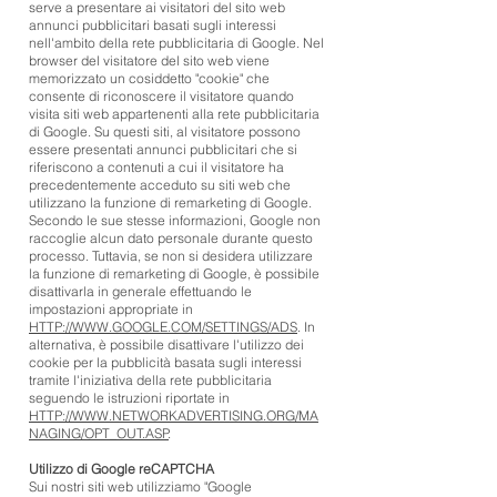
serve a presentare ai visitatori del sito web
annunci pubblicitari basati sugli interessi
nell'ambito della rete pubblicitaria di Google. Nel
browser del visitatore del sito web viene
memorizzato un cosiddetto "cookie" che
consente di riconoscere il visitatore quando
visita siti web appartenenti alla rete pubblicitaria
di Google. Su questi siti, al visitatore possono
essere presentati annunci pubblicitari che si
riferiscono a contenuti a cui il visitatore ha
precedentemente acceduto su siti web che
utilizzano la funzione di remarketing di Google.
Secondo le sue stesse informazioni, Google non
raccoglie alcun dato personale durante questo
processo. Tuttavia, se non si desidera utilizzare
la funzione di remarketing di Google, è possibile
disattivarla in generale effettuando le
impostazioni appropriate in
HTTP://WWW.GOOGLE.COM/SETTINGS/ADS
. In
alternativa, è possibile disattivare l'utilizzo dei
cookie per la pubblicità basata sugli interessi
tramite l'iniziativa della rete pubblicitaria
seguendo le istruzioni riportate in
HTTP://WWW.NETWORKADVERTISING.ORG/MA
NAGING/OPT_OUT.ASP
.
Utilizzo di Google reCAPTCHA
Sui nostri siti web utilizziamo "Google