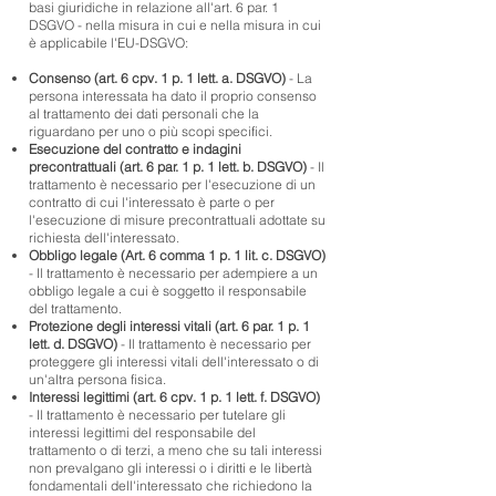
basi giuridiche in relazione all'art. 6 par. 1
DSGVO - nella misura in cui e nella misura in cui
è applicabile l'EU-DSGVO:
Consenso (art. 6 cpv. 1 p. 1 lett. a. DSGVO)
- La
persona interessata ha dato il proprio consenso
al trattamento dei dati personali che la
riguardano per uno o più scopi specifici.
Esecuzione del contratto e indagini
precontrattuali (art. 6 par. 1 p. 1 lett. b. DSGVO)
- Il
trattamento è necessario per l'esecuzione di un
contratto di cui l'interessato è parte o per
l'esecuzione di misure precontrattuali adottate su
richiesta dell'interessato.
Obbligo legale (Art. 6 comma 1 p. 1 lit. c. DSGVO)
- Il trattamento è necessario per adempiere a un
obbligo legale a cui è soggetto il responsabile
del trattamento.
Protezione degli interessi vitali (art. 6 par. 1 p. 1
lett. d. DSGVO)
- Il trattamento è necessario per
proteggere gli interessi vitali dell'interessato o di
un'altra persona fisica.
Interessi legittimi (art. 6 cpv. 1 p. 1 lett. f. DSGVO)
- Il trattamento è necessario per tutelare gli
interessi legittimi del responsabile del
trattamento o di terzi, a meno che su tali interessi
non prevalgano gli interessi o i diritti e le libertà
fondamentali dell'interessato che richiedono la