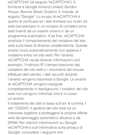
reCAPTCHA" (di seguito "reCAPTCHA"). Il
fornitore è Google Ireland Limited, Gordon
House, Barrow Street, Dublino 4, Irlanda, di
seguito "Google". Lo scopo di reCAPTCHA è
quello di verificare se i dati immessi sui nostri siti
web (ad esempio in un modulo di contatto) sono
stati inseriti da un essere umano o da un
programma automatico. A tal fine, reCAPTCHA
analizza il comportamento del visitatore del sito
web sulla base di diverse caratteristiche. Questa
analisi inizia automaticamente non appena il
visitatore entra nel sito web. Per l'analisi,
reCAPTCHA valuta diverse informazioni (ad
esempio, l'indirizzo IP, il tempo trascorso dal
visitatore del sito web o i movimenti del mouse
effettuati dall'utente). I dati raccolti durante
l'analisi vengono trasmessi a Google. Le analisi
di reCAPTCHA vengono eseguite
completamente in background. I visitatori del sito
web non vengono informati che è in corso
un'analisi.
Il trattamento dei dati si basa sull'art. 6 comma 1
lett. f DSGVO. Il gestore del sito web ha un
interesse legittimo a proteggere le proprie offerte
web da spionaggio automatico abusivo e da
SPAM. Per ulteriori informazioni su Google
reCAPTCHA e sull'informativa sulla privacy di
Google, consultare i seguenti link: