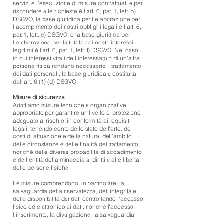
servizi e l'esecuzione di misure contrattuali e per
rispondere alle richieste è l'art. 6, par. 1, lett. b)
DSGVO, la base giuridica per l'elaborazione per
l'adempimento dei nostri obblighi legali è l'art. 6,
par. 1, lett. c) DSGVO, e la base giuridica per
l'elaborazione per la tutela dei nostri interessi
legittimi è l'art. 6, par. 1, lett. f) DSGVO. Nel caso
in cui interessi vitali dell'interessato o di un'altra
persona fisica rendano necessario il trattamento
dei dati personali, la base giuridica è costituita
dall'art. 6 (1) (d) DSGVO.
Misure di sicurezza
Adottiamo misure tecniche e organizzative
appropriate per garantire un livello di protezione
adeguato al rischio, in conformità ai requisiti
legali, tenendo conto dello stato dell'arte, dei
costi di attuazione e della natura, dell'ambito,
delle circostanze e delle finalità del trattamento,
nonché delle diverse probabilità di accadimento
e dell'entità della minaccia ai diritti e alle libertà
delle persone fisiche.
Le misure comprendono, in particolare, la
salvaguardia della riservatezza, dell'integrità e
della disponibilità dei dati controllando l'accesso
fisico ed elettronico ai dati, nonché l'accesso,
l'inserimento, la divulgazione, la salvaguardia