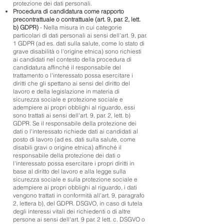
protezione dei dati personali.
Procedura di candidatura come rapporto
precontrattuale o contrattuale (art. 9, par. 2, lett.
b) GDPR)
- Nella misura in cui categorie
particolari di dati personali ai sensi dell'art. 9, par.
1 GDPR (ad es. dati sulla salute, come lo stato di
grave disabilità o l'origine etnica) sono richiesti
ai candidati nel contesto della procedura di
candidatura affinché il responsabile del
trattamento o l'interessato possa esercitare i
diritti che gli spettano ai sensi del diritto del
lavoro e della legislazione in materia di
sicurezza sociale e protezione sociale e
adempiere ai propri obblighi al riguardo, essi
sono trattati ai sensi dell'art. 9, par. 2, lett. b)
GDPR. Se il responsabile della protezione dei
dati o l'interessato richiede dati ai candidati al
posto di lavoro (ad es. dati sulla salute, come
disabili gravi o origine etnica) affinché il
responsabile della protezione dei dati o
l'interessato possa esercitare i propri diritti in
base al diritto del lavoro e alla legge sulla
sicurezza sociale e sulla protezione sociale e
adempiere ai propri obblighi al riguardo, i dati
vengono trattati in conformità all'art. 9, paragrafo
2, lettera b), del GDPR. DSGVO, in caso di tutela
degli interessi vitali dei richiedenti o di altre
persone ai sensi dell'art. 9 par. 2 lett. c. DSGVO o