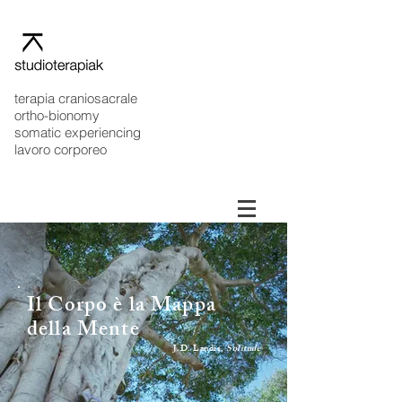
terapia craniosacrale
ortho-bionomy
somatic experiencing
lavoro corporeo
Il Corpo è la Mappa
della Mente
J.D. Landis,
Solitude