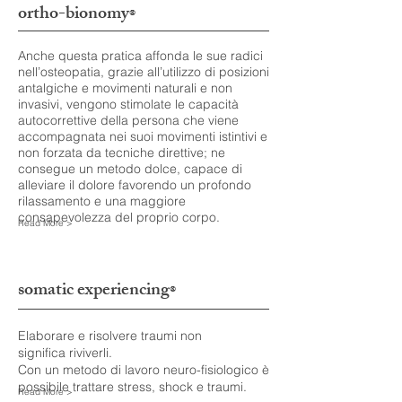
ortho-bionomy
®
Anche questa pratica affonda le sue radici
nell’osteopatia, grazie all’utilizzo di posizioni
antalgiche e movimenti naturali e non
invasivi, vengono stimolate le capacità
autocorrettive della persona che viene
accompagnata nei suoi movimenti istintivi e
non forzata da tecniche direttive; ne
consegue un metodo dolce, capace di
alleviare il dolore favorendo un profondo
rilassamento e una maggiore
consapevolezza del proprio corpo.
Read More >
somatic experiencing
®
Elaborare e risolvere traumi non
significa riviverli.
Con un metodo di lavoro neuro-fisiologico è
possibile trattare stress, shock e traumi.
Read More >